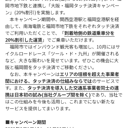
岡市地下鉄と連携し「大阪・福岡タッチ決済キャンペー
ン」(20%割引)を実施します。
本キャンペーン期間中、関西空港駅と福岡空港駅を経
由して、南海電鉄と福岡市地下鉄をそれぞれタッチ決済
でご利用いただくことで、「
到着地側の鉄道乗車分を
20%割引した運賃
」でご乗車いただけます。
福岡市ではインバウンド観光客も増加し、10月にはサ
イクルロードレース「ツール・ド・九州」が開催される
など、大きな賑わいを見せています。ぜひこの機会に大
阪と福岡間をタッチ決済でご移動ください。
なお、本キャンペーンは
エリアの垣根を超えた事業者
間における、タッチ決済の仕組みならでは
のサービスで
す。また、
タッチ決済を導入した交通系事業者同士の連
携は日本初の試み(当社グループ間を除く)
であり、当社で
はこの仕組みを今後も活用し、これまでにない新たな
サービスを提供してまいります。
■キャンペーン期間