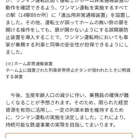
が、ワンマン運転区間で運転士がホーム非常通報装置の
動作を確認できるよう、ワンマン運転を実施するすべて
の駅（14駅89か所）に「進出用非常通報装置」を設置し
ました。その他、運転士が誤ってホームの無い側の扉を
開ける操作をしても、扉が開かないようにする誤開扉防
止装置を導入することで、ワンマン運転時においても車
掌が乗務する列車と同等の安全性が担保できるようにし
ました。
(※) ホーム非常通報装置
ホーム上に設置された列車非常停止ボタンが扱われたときに明滅
する装置
今後、生産年齢人口の減少に伴い、乗務員の確保が難
しくなることが予想されます。そのため、限られた経営
資源を有効に活用し、一定の列車本数を維持するため
に、ワンマン運転の実施を決定しました。これにより、
持続可能な鉄道事業の実現を目指してまいります。