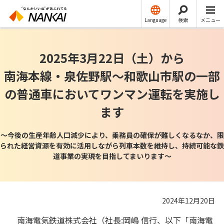
ニュースリリース
運輸
Language
検索
メニュー
2025年3月22日（土）から
南海本線・泉佐野駅～和歌山市駅の一部
の普通車においてワンマン運転を実施し
ます
～今後の生産年齢人口減少により、乗務員の確保が難しくなるなか、限
られた経営資源を有効に活用しながら列車本数を維持し、持続可能な鉄
道事業の実現を目指してまいります～
2024年12月20日
南海電気鉄道株式会社（社長:岡嶋 信行、以下「南海電