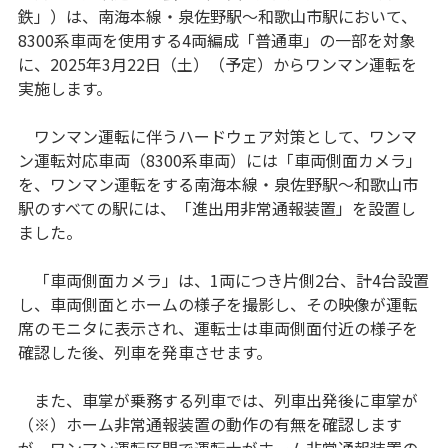
鉄」）は、南海本線・泉佐野駅～和歌山市駅において、
8300系車両を使用する4両編成「普通車」の一部を対象
に、2025年3月22日（土）（予定）からワンマン運転を
実施します。
ワンマン運転に伴うハードウェア対策として、ワンマ
ン運転対応車両（8300系車両）には「車両側面カメラ」
を、ワンマン運転をする南海本線・泉佐野駅～和歌山市
駅のすべての駅には、「進出用非常通報装置」を設置し
ました。
「車両側面カメラ」は、1両につき片側2台、計4台設置
し、車両側面とホームの様子を撮影し、その映像が運転
席のモニタに表示され、運転士は車両側面付近の様子を
確認した後、列車を発車させます。
また、車掌が乗務する列車では、列車出発後に車掌が
（※）ホーム非常通報装置の動作の有無を確認します