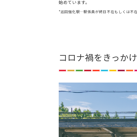
始めています。
*巡回強化駅…駅係員が終日不在もしくは不
コロナ禍をきっか