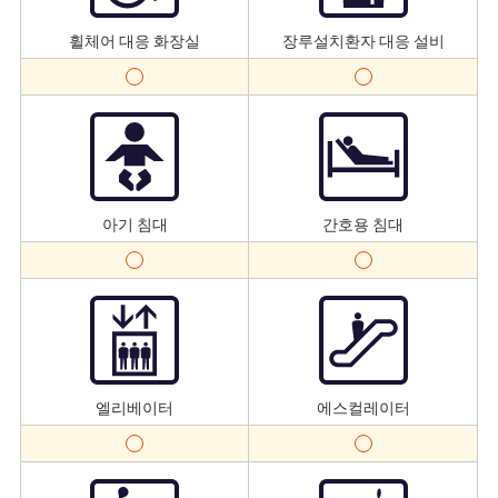
휠체어 대응 화장실
장루설치환자 대응 설비
아기 침대
간호용 침대
엘리베이터
에스컬레이터