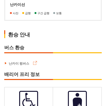
난카이선
사잔
급행
구간 급행
보통
환승 안내
버스 환승
난카이 윙버스
배리어 프리 정보