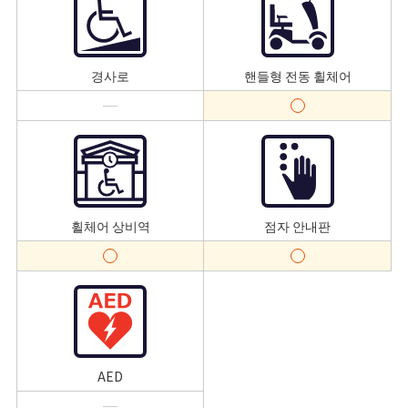
경사로
핸들형 전동 휠체어
휠체어 상비역
점자 안내판
AED