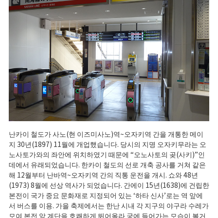
난카이 철도가 사노(현 이즈미사노)역~오자키역 간을 개통한 메이
지 30년(1897) 11월에 개업했습니다. 당시의 지명 오자키무라는 오
노사토가와의 좌안에 위치하였기 때문에 “오노사토의 곶(사키)”인
데에서 유래되었습니다. 한카이 철도의 선로 개축 공사를 거쳐 같은
해 12월부터 난바역~오자키역 간의 직통 운전을 개시. 쇼와 48년
(1973) 8월에 선상 역사가 되었습니다. 간에이 15년(1638)에 건립한
본전이 국가 중요 문화재로 지정되어 있는 ‘하타 신사’로는 역 앞에
서 버스를 이용. 가을 축제에서는 한난 시내 각 지구의 야구라 수레가
모여 본전 앞 계단을 호쾌하게 뛰어올라 궁에 들어가는 모습이 볼거