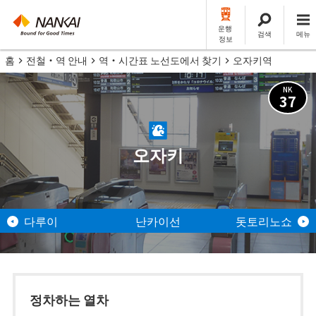
운행
검색
메뉴
정보
홈
전철・역 안내
역・시간표 노선도에서 찾기
오자키역
NK
37
오자키
다루이
난카이선
돗토리노쇼
정차하는 열차