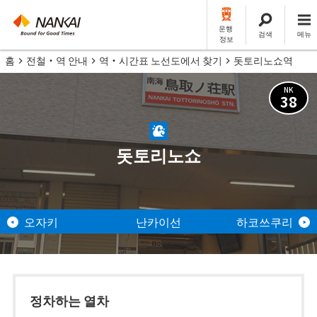
운행
검색
메뉴
정보
홈
전철・역 안내
역・시간표 노선도에서 찾기
돗토리노쇼역
NK
38
돗토리노쇼
오자키
난카이선
하코쓰쿠리
정차하는 열차