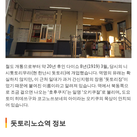
철도 개통으로부터 약 20년 후인 다이쇼 8년(1919) 3월, 당시의 니
시톳토리무라(현 한난시 돗토리)에 개업했습니다. 역명의 유래는 확
실하지 않지만, 이 근처 일대가 과거 간신지령의 장원 ‘돗토리장’이
었기 때문에 붙여진 이름이라고 알려져 있습니다. 역에서 북동쪽으
로 조금 걸으면 나오는 ‘호후쿠지’는 일명 ‘오키쿠절’로 불리며, 도요
토미 히데쓰구와 코고노쓰보네의 아이라는 오키쿠의 목상이 안치되
어 있습니다.
돗토리노쇼역 정보