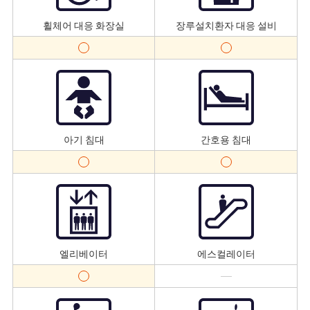
휠체어 대응 화장실
장루설치환자 대응 설비
아기 침대
간호용 침대
엘리베이터
에스컬레이터