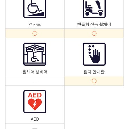
경사로
핸들형 전동 휠체어
휠체어 상비역
점자 안내판
AED