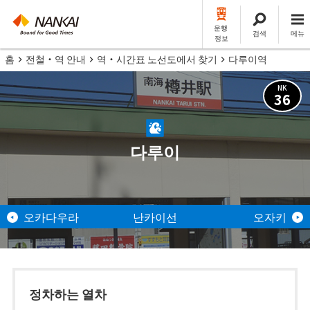
운행
검색
메뉴
정보
홈
전철・역 안내
역・시간표 노선도에서 찾기
다루이역
NK
36
다루이
오카다우라
난카이선
오자키
정차하는 열차