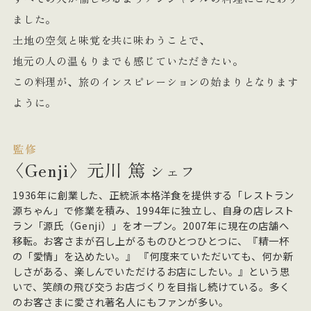
ました。
土地の空気と味覚を共に味わうことで、
地元の人の温もりまでも感じていただきたい。
この料理が、旅のインスピレーションの始まりとなります
ように。
監修
〈Genji〉
元川 篤
シェフ
1936年に創業した、正統派本格洋食を提供する「レストラン
源ちゃん」で修業を積み、1994年に独立し、自身の店レスト
ラン「源氏（Genji）」をオープン。2007年に現在の店舗へ
移転。お客さまが召し上がるものひとつひとつに、『精一杯
の「愛情」を込めたい。』 『何度来ていただいても、何か新
しさがある、楽しんでいただけるお店にしたい。』という思
いで、笑顔の飛び交うお店づくりを目指し続けている。多く
のお客さまに愛され著名人にもファンが多い。