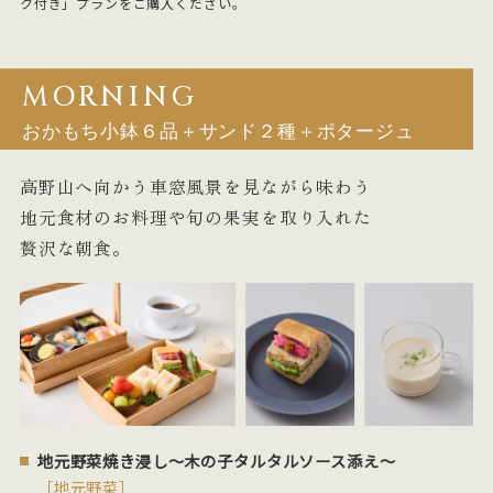
ク付き」プランをご購入ください。
MORNING
おかもち小鉢６品＋サンド２種＋ポタージュ
高野山へ向かう車窓風景を見ながら味わう
地元食材のお料理や旬の果実を取り入れた
贅沢な朝食。
地元野菜焼き浸し～木の子タルタルソース添え～
［地元野菜］