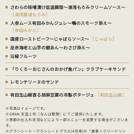
さわらの味噌漬け低温調理～湯浅もろみクリームソース～
［湯浅醤油もろみ］
人参ムース有田みかんジュレ～鴨のスモーク添え～
［有田みかん］
国産ローストビーフ～じゃばらソース～
［じゃばら］
足赤海老と山芋の銀あん～わさび添え～
沿線フルーツ
「りくろーおじさんのおかげ食パン」クラブケーキサンド
レモンテリーヌのサンド
有田生山椒香る胡麻豆腐の冷製ポタージュ
［有田生山椒］
※写真はイメージです。
※GRAN 天空１号（なんば駅発）にてご提供いたします。
※季節の仕入れ状況などにより一部メニューを変更する場合がございま
す。
※グランシート・グランシートプラス(4号車)の「食事＋フリードリン