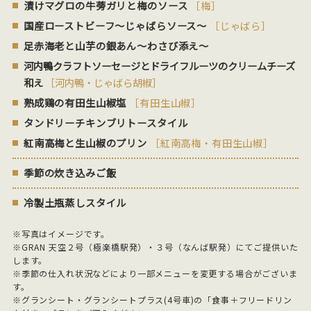
漬けマグロの牛蒡ガリと梅のソース
［梅］
国産ローストビーフ～じゃばらソース～
［じゃばら］
足赤海老と山芋の銀あん～わさび添え～
河内鴨クラフトソーセージとドライフルーツのクリームチーズ
和え
［河内鴨・じゃばら胡椒］
熟成鶏の有田生山椒塩
［有田生山椒］
タンドリーチキンブリトースタイル
紅南高梅と生山椒のプリン
［紅南高梅・有田生山椒］
季節の炊き込みご飯
冷製土瓶蒸しスタイル
※写真はイメージです。
※GRAN 天空２号（極楽橋駅発）・３号（なんば駅発）にてご提供いた
します。
※季節の仕入れ状況などにより一部メニューを変更する場合がございま
す。
※グランシート・グランシートプラス(4号車)の「食事＋フリードリン