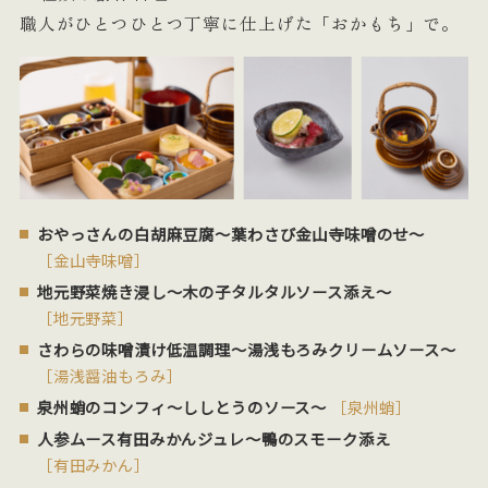
職人がひとつひとつ丁寧に仕上げた「おかもち」で。
おやっさんの白胡麻豆腐～葉わさび金山寺味噌のせ～
［金山寺味噌］
地元野菜焼き浸し～木の子タルタルソース添え～
［地元野菜］
さわらの味噌漬け低温調理～湯浅もろみクリームソース～
［湯浅醤油もろみ］
泉州蛸のコンフィ～ししとうのソース～
［泉州蛸］
人参ムース有田みかんジュレ～鴨のスモーク添え
［有田みかん］