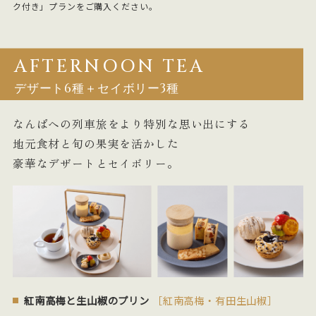
ク付き」プランをご購入ください。
AFTERNOON TEA
デザート6種＋セイボリー3種
なんばへの列車旅をより特別な思い出にする
地元食材と旬の果実を活かした
豪華なデザートとセイボリー。
紅南高梅と生山椒のプリン
［紅南高梅・有田生山椒］