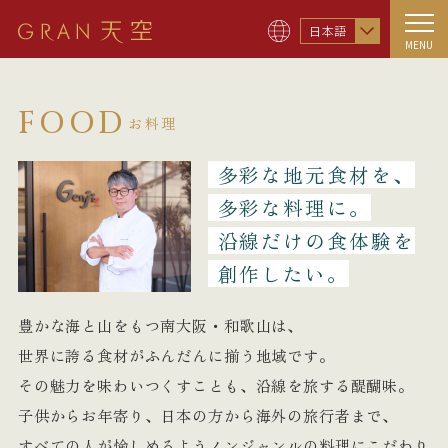
日本語
MENU
FOOD
お料理
多彩な地元食材を、
多彩な料理に。
沿線だけの食体験を
創作したい。
豊かな海と山をもつ南大阪・和歌山は、
世界に誇る食材がふんだんに揃う地域です。
その魅力を味わいつくすことも、沿線を旅する醍醐味。
子供からお年寄り、日本の方から海外の旅行者まで、
すべての人が愉しめるようノンジャンルの料理にこだわり