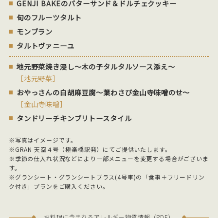
GENJI BAKEのバターサンド＆ドルチェクッキー
旬のフルーツタルト
モンブラン
タルトヴァニーユ
地元野菜焼き浸し～木の子タルタルソース添え～
［地元野菜］
おやっさんの白胡麻豆腐～葉わさび金山寺味噌のせ～
［金山寺味噌］
タンドリーチキンブリトースタイル
※写真はイメージです。
※GRAN 天空４号（極楽橋駅発）にてご提供いたします。
※季節の仕入れ状況などにより一部メニューを変更する場合がございま
す。
※グランシート・グランシートプラス(4号車)の「食事＋フリードリン
ク付き」プランをご購入ください。
お料理に含まれるアレルギー物質情報（PDF）