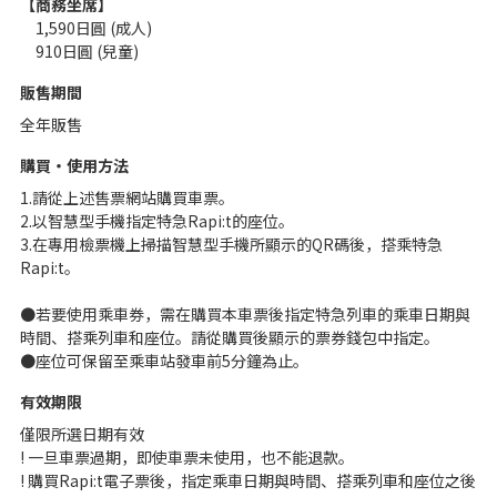
【商務坐席】
1,590日圓 (成人)
910日圓 (兒童)
販售期間
全年販售
購買・使用方法
1.請從上述售票網站購買車票。
2.以智慧型手機指定特急Rapi:t的座位。
3.在專用檢票機上掃描智慧型手機所顯示的QR碼後，搭乘特急
Rapi:t。
●若要使用乘車券，需在購買本車票後指定特急列車的乘車日期與
時間、搭乘列車和座位。請從購買後顯示的票券錢包中指定。
●座位可保留至乘車站發車前5分鐘為止。
有效期限
僅限所選日期有效
! 一旦車票過期，即使車票未使用，也不能退款。
! 購買Rapi:t電子票後，指定乘車日期與時間、搭乘列車和座位之後