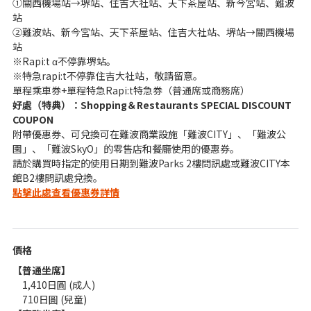
①關西機場站→堺站、住吉大社站、天下茶屋站、新今宮站、難波
站
②難波站、新今宮站、天下茶屋站、住吉大社站、堺站→關西機場
站
※Rapi:t α不停靠堺站。
※特急rapi:t不停靠住吉大社站，敬請留意。
單程乘車券+單程特急Rapi:t特急券（普通席或商務席）
好處（特典）：Shopping＆Restaurants SPECIAL DISCOUNT
COUPON
附帶優惠券、可兌換可在難波商業設施「難波CITY」、「難波公
園」、「難波SkyO」的零售店和餐廳使用的優惠券。
請於購買時指定的使用日期到難波Parks 2樓問訊處或難波CITY本
館B2樓問訊處兌換。
點擊此處查看優惠券詳情
價格
【普通坐席】
1,410日圓 (成人)
710日圓 (兒童)