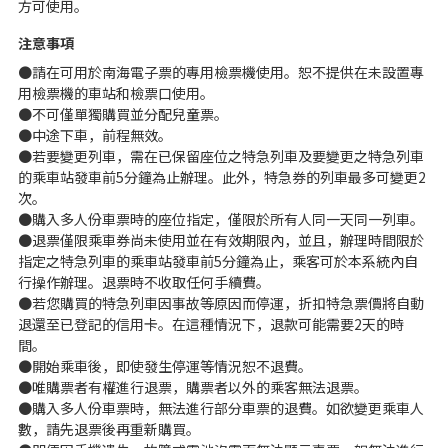
方可使用。
注意事項
●請在可用於南海電子票的專用檢票機使用。恕不提供在未設置專
用檢票機的車站和檢票口使用。
●不可僅單獨購買並分配兒童票。
●中途下車，前程無效。
●若要變更列車，需在已保留座位之特急列車及要變更之特急列車
的乘車站發車前5分鐘為止辦理。此外，特急券的列車最多可變更2
次。
●購入多人份車票時的座位指定，僅限於所有人同一天同一列車。
●退票僅限乘車券尚未使用並在有效期限內，並且，辦理時間限於
指定之特急列車的乘車站發車前5分鐘為止，乘客可於本系統內自
行操作辦理。退票時不收取任何手續費。
●若您購買的特急列車因事故等原因而停運，折扣特急票價將自動
退還至已登記的信用卡。在這種情況下，退款可能需要2天的時
間。
●開始乘車後，即使發生停運等情況恕不退費。
●唯購票者有權進行退票，購票者以外的乘客無法退票。
●購入多人份車票時，無法進行部分車票的退費。如欲變更乘車人
數，請先退票後再重新購買。