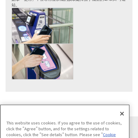
站。
This website uses cookies. If you agree to the use of cookies,
click the "Agree" button, and for the settings related to
cookies, click the "See details" button. Please see "
Cookie
請追蹤