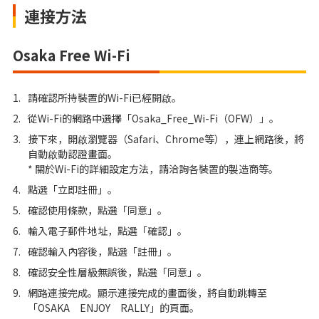
連接方法
Osaka Free Wi-Fi
1.
請確認所持裝置的Wi-Fi已經開啟。
2.
從Wi-Fi的網路中選擇「Osaka_Free_Wi-Fi（OFW）」。
3.
接下來，開啟瀏覽器（Safari、Chrome等），連上網路後，將
自動啟動認證畫面。
* 關於Wi-Fi的詳細設定方法，請洽詢各裝置的製造商等。
4.
點選「立即註冊」。
5.
確認使用條款，點選「同意」。
6.
輸入電子郵件地址，點選「確認」。
7.
確認輸入內容後，點選「註冊」。
8.
確認安全性層級無誤後，點選「同意」。
9.
網路連接完成。顯示連接完成的畫面後，將自動跳轉至
「OSAKA ENJOY RALLY」的頁面。