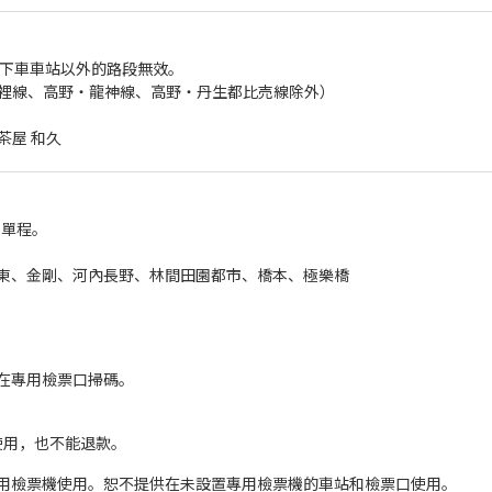
則下車車站以外的路段無效。
，立裡線、高野・龍神線、高野・丹生都比売線除外）
茶屋 和久
返單程。
東、金剛、河內長野、林間田園都市、橋本、極樂橋
碼在專用檢票口掃碼。
使用，也不能退款。
用檢票機使用。恕不提供在未設置專用檢票機的車站和檢票口使用。