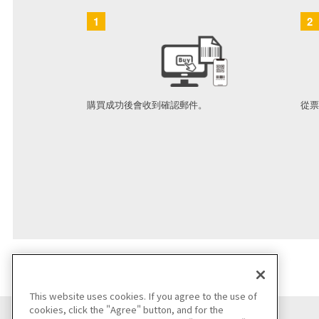
1
2
購買成功後會收到確認郵件。
從票
This website uses cookies. If you agree to the use of
cookies, click the "Agree" button, and for the