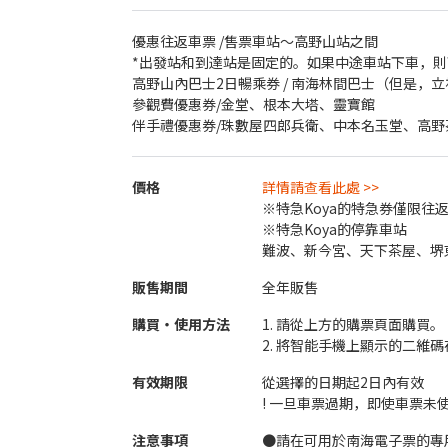
優惠往返車票 /售票車站～高野山站之間
*出發站和到達站是固定的。如果中途車站下車，
高野山內巴士2日暢乘券 / 南海林間巴士（但是
參觀費優惠券/金堂、根本大塔、靈寶館
伴手禮優惠券/珠數屋四郎兵衛、中本名玉堂、高野
價格
詳情請查看此處 >>
※特急Koya的特急券僅限往
※特急Koya的停靠車站
難波、新今宮、天下茶屋、堺
販售期間
全年販售
購買・使用方法
1. 請從上方的購票頁面購買。
2. 將智能手機上顯示的二維
有效期限
從選擇的日期起2日內有效
! 一旦車票過期，即使車票未
注意事項
●請在可用於南海電子票的專