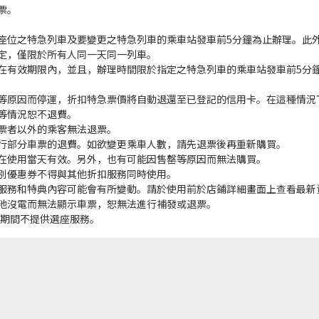
票。
座位之特急列車及要變更之特急列車的乘車站發車前5分鐘為止辦理。此
定，僅限於所有人同一天同一列車。
在有效期限內，並且，辦理時間限於指定之特急列車的乘車站發車前5分
等原因而停運，折扣特急票價將自動退還至已登記的信用卡。在這種情況
等情況恕不退費。
票者以外的乘客無法退票。
行部分車票的退費。如欲變更乘車人數，請先退票後再重新購買。
在使用當天有效。另外，也有可能因售罄等原因而無法購買。
別優惠券不得與其他折扣服務同時使用。
服務和特典內容可能會有所變動。請於使用前於店鋪詳細畫面上查看最新
池沒電而無法顯示車票，恕無法進行補發或退票。
統維護期間不提供選座服務。