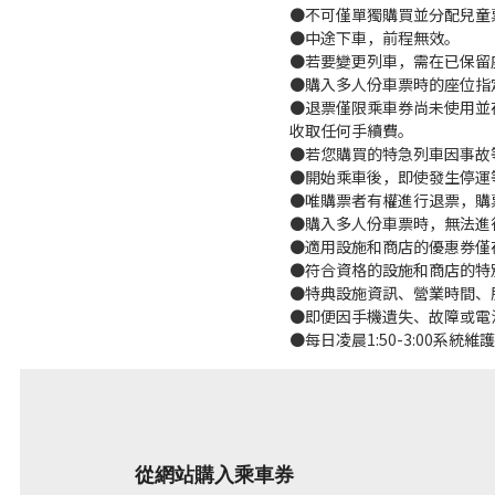
●不可僅單獨購買並分配兒童
●中途下車，前程無效。
●若要變更列車，需在已保留
●購入多人份車票時的座位指
●退票僅限乘車券尚未使用並
收取任何手續費。
●若您購買的特急列車因事故
●開始乘車後，即使發生停運
●唯購票者有權進行退票，購
●購入多人份車票時，無法進
●適用設施和商店的優惠券僅
●符合資格的設施和商店的特
●特典設施資訊、營業時間、
●即便因手機遺失、故障或電
●每日凌晨1:50-3:00系
從網站購入乘車券