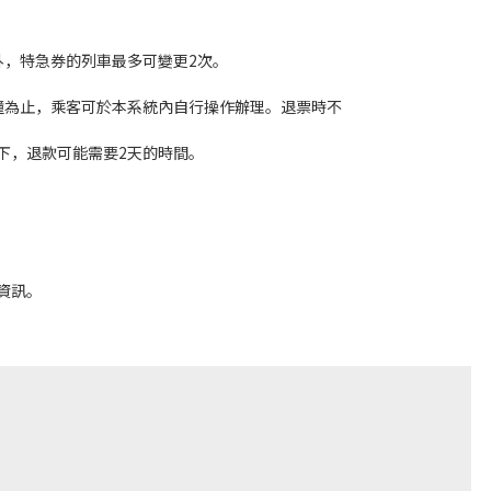
外，特急券的列車最多可變更2次。
鐘為止，乘客可於本系統內自行操作辦理。退票時不
下，退款可能需要2天的時間。
資訊。