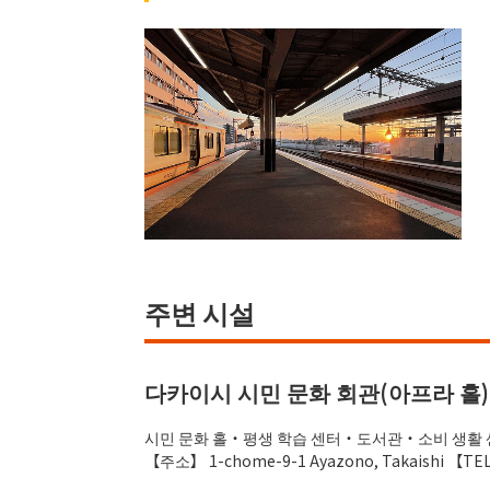
주변 시설
다카이시 시민 문화 회관(아프라 홀)
시민 문화 홀・평생 학습 센터・도서관・소비 생활 
【주소】 1-chome-9-1 Ayazono, Takaishi 【TEL