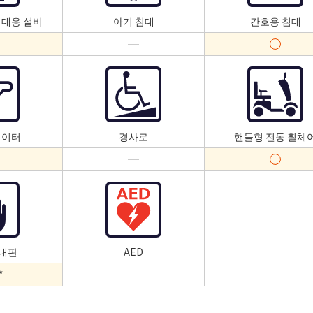
 대응 설비
아기 침대
간호용 침대
레이터
경사로
핸들형 전동 휠체
안내판
AED