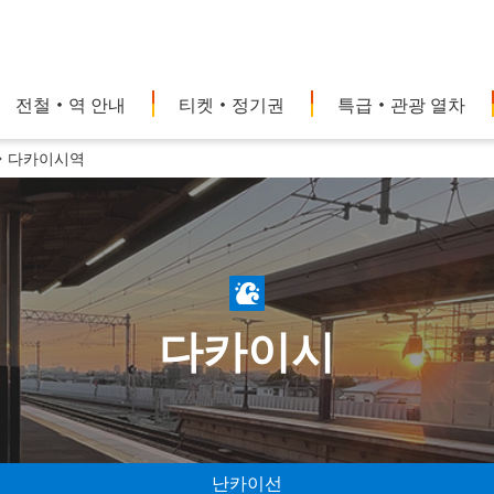
전철・역 안내
티켓・정기권
특급・관광 열차
다카이시역
다카이시
난카이선