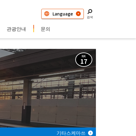
검색
관광안내
문의
NK
17
기타스케마쓰