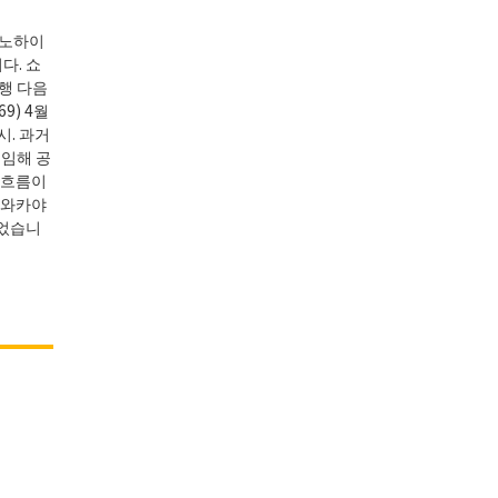
쓰노하이
다. 쇼
시행 다음
9) 4월
시. 과거
 임해 공
 흐름이
・와카야
되었습니