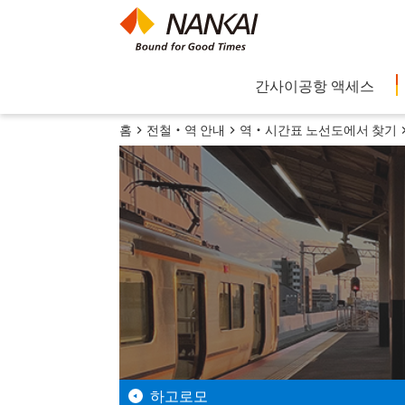
간사이공항 액세스
홈
전철・역 안내
역・시간표 노선도에서 찾기
하고로모