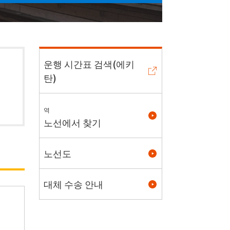
운행 시간표 검색(에키
탄)
역
노선에서 찾기
노선도
대체 수송 안내