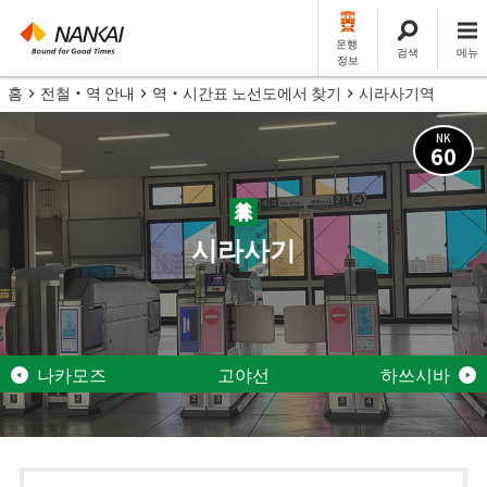
운행
검색
메뉴
정보
홈
전철・역 안내
역・시간표 노선도에서 찾기
시라사기역
NK
60
시라사기
나카모즈
고야선
하쓰시바