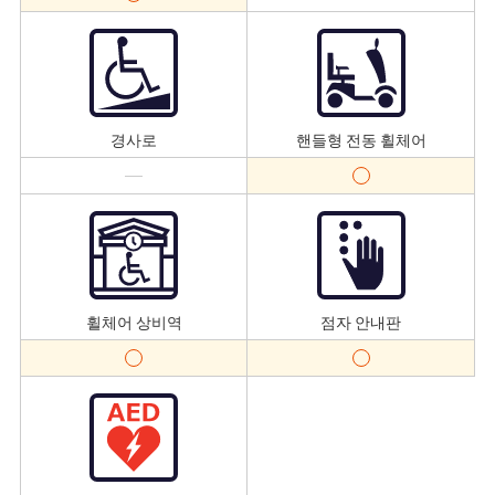
경사로
핸들형 전동 휠체어
휠체어 상비역
점자 안내판