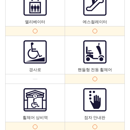
엘리베이터
에스컬레이터
경사로
핸들형 전동 휠체어
휠체어 상비역
점자 안내판