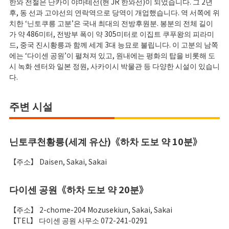
한와 전철은 난카이 야마테선(현 JR 한와선)이 되었습니다. 그 2년
후, 동 선과 고야선의 연락역으로 당역이 개업했습니다. 역 서쪽에 위
치한 ‘닌토쿠릉 고분’은 국내 최대의 전방후원분. 봉분의 전체 길이
가 약 486미터, 전방부 폭이 약 305미터로 이집트 쿠푸왕의 피라미
드, 중국 진시황릉과 함께 세계 3대 능묘로 불립니다. 이 고분의 남쪽
에는 ‘다이센 공원’이 펼쳐져 있고, 원내에는 평화의 탑을 비롯해 도
시 녹화 센터와 일본 정원, 사카이시 박물관 등 다양한 시설이 있습니
다.
주변 시설
닌토쿠천황릉(세계 유산)《하차 도보 약 10분》
【주소】 Daisen, Sakai, Sakai
다이센 공원《하차 도보 약 20분》
【주소】 2-chome-204 Mozusekiun, Sakai, Sakai
【TEL】 다이센 공원 사무소 072-241-0291