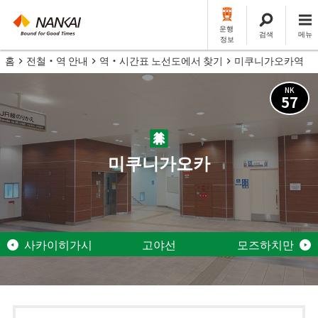
운행
검색
메뉴
정보
홈
전철・역 안내
역・시간표 노선도에서 찾기
미쿠니가오카역
NK
57
미쿠니가오카
사카이히가시
고야선
모즈하치만