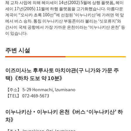
체 교차 사업에 의해 헤이세이 14년(2002) 5월에 상행 플랫폼, 헤이
세이 17년(2005) 11월에 하행 플랫폼을 고가화했습니다. 아름다운
계곡이 “오사카 초록 100선”에 선정된 ‘이누나키산’에 가려면 역 앞
에서 버스 승차. 통칭 이누나키산 부동존이라 불리는 ‘싯포류지’와
간사이 국제 공항에서 가장 가까운 온천이라는 ‘이누나키산 온천’ 등
이 있습니다.
주변 시설
이즈미사노 후루사토 마치야관(구 니가와 가문 주
택)《하차 도보 약 10분》
【주소】 5-29 Honmachi, Izumisano
【TEL】 072-469-5673
이누나키산・이누나키 온천《버스 ‘이누나키산’ 하
차》
【주소】 Inunakisan, Ogi, Izumisano