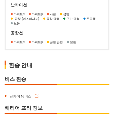
난카이선
라피트α
라피트β
사잔
급행
-급행-(이즈미사노)
공항 급행
구간 급행
준급행
보통
공항선
라피트α
라피트β
공항 급행
보통
환승 안내
버스 환승
난카이 윙버스
배리어 프리 정보