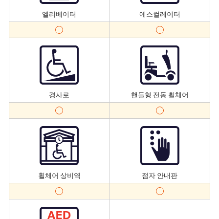
엘리베이터
에스컬레이터
경사로
핸들형 전동 휠체어
휠체어 상비역
점자 안내판