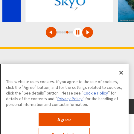
팔로우해 주세요
This website uses cookies. If you agree to the use of cookies,
click the "Agree" button, and for the settings related to cookies,
click the "See details" button. Please see "
Cookie Policy
" for
details of the contents and "
Privacy Policy
" for the handling of
personal information and contact information.
사이트 이용에 대하여
개인정보 보호 정책
쿠키 정책
사이트맵
Agree
©Nankai Electric Railway Co., Ltd. All Rights Reserved.