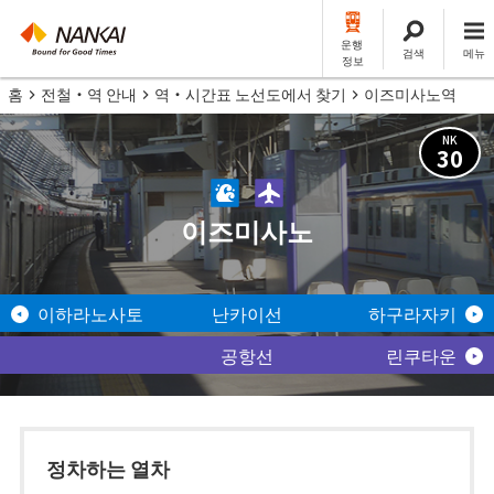
운행
검색
메뉴
정보
홈
전철・역 안내
역・시간표 노선도에서 찾기
이즈미사노역
NK
30
이즈미사노
이하라노사토
난카이선
하구라자키
공항선
린쿠타운
정차하는 열차