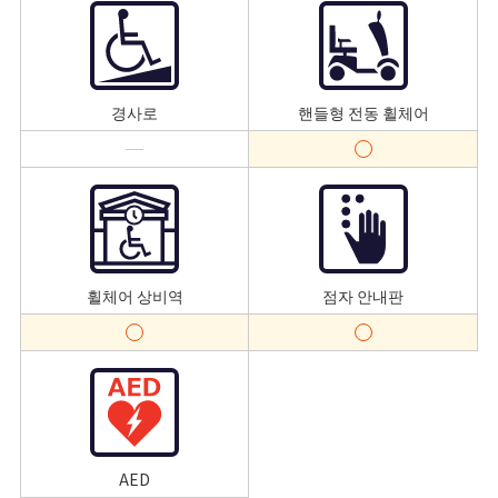
경사로
핸들형 전동 휠체어
휠체어 상비역
점자 안내판
AED