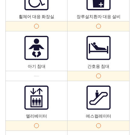
휠체어 대응 화장실
장루설치환자 대응 설비
아기 침대
간호용 침대
엘리베이터
에스컬레이터