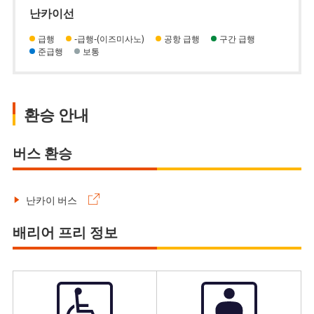
난카이선
급행
-급행-(이즈미사노)
공항 급행
구간 급행
준급행
보통
환승 안내
버스 환승
난카이 버스
배리어 프리 정보