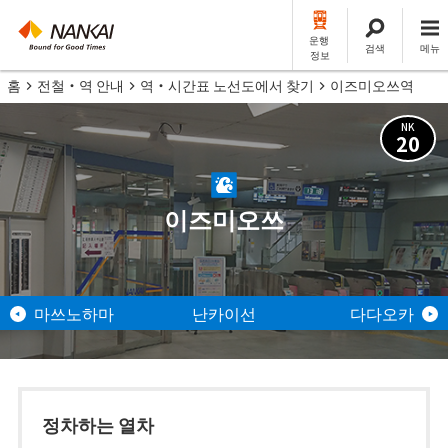
운행
검색
메뉴
정보
홈
전철・역 안내
역・시간표 노선도에서 찾기
이즈미오쓰역
NK
20
이즈미오쓰
마쓰노하마
난카이선
다다오카
정차하는 열차