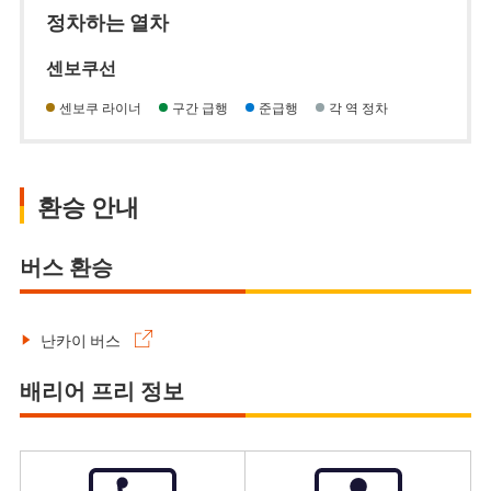
정차하는 열차
센보쿠선
센보쿠 라이너
구간 급행
준급행
각 역 정차
환승 안내
버스 환승
난카이 버스
배리어 프리 정보