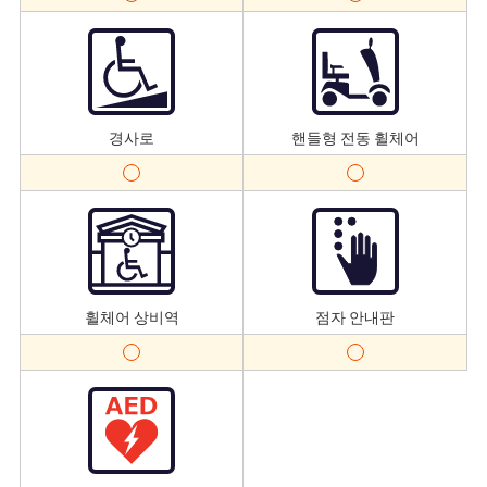
경사로
핸들형 전동 휠체어
휠체어 상비역
점자 안내판