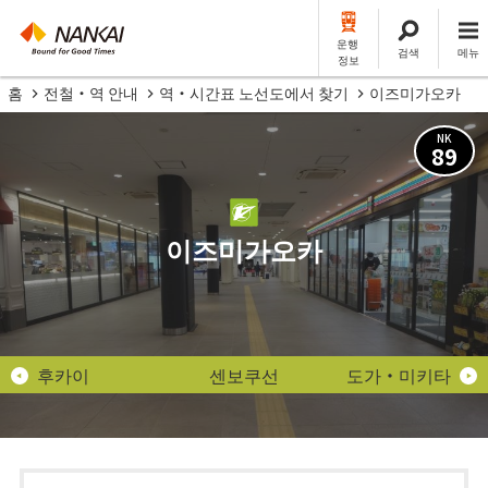
운행
검색
메뉴
정보
홈
전철・역 안내
역・시간표 노선도에서 찾기
이즈미가오카
NK
89
이즈미가오카
후카이
센보쿠선
도가・미키타