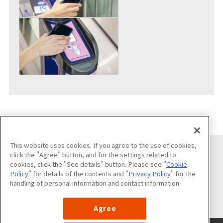
This website uses cookies. If you agree to the use of cookies,
click the "Agree" button, and for the settings related to
cookies, click the "See details" button. Please see "
Cookie
关注我们
Policy
" for details of the contents and "
Privacy Policy
" for the
handling of personal information and contact information.
Agree