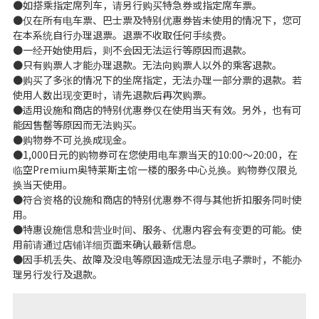
●如搭乘指定席列车，请另行购买特急券或指定席车票。
●仅在所有电车票、巴士票及特别优惠券皆未使用的情况下，您可
在本系统自行办理退票。退票不收取任何手续费。
●一经开始使用后，则不会因无法运行等原因而退款。
●只有购票人才能办理退款。无法向购票人以外的乘客退款。
●购买了多张的情况下的坐席指定，无法办理一部分票的退款。若
使用人数出现变更时，请先退款后再次购票。
●适用设施和商店的特别优惠券仅在使用当天有效。另外，也有可
能因售罄等原因而无法购买。
●购物券不可兑换成现金。
●1,000日元的购物券可在您使用电车票当天的10:00～20:00，在
临空Premium奥特莱斯主馆一楼的服务中心兑换。购物券仅限兑
换当天使用。
●符合资格的设施和商店的特别优惠券不得与其他折扣服务同时使
用。
●特惠设施信息和营业时间、服务、优惠内容会有变更的可能。使
用前请通过店铺详细页面来确认最新信息。
●因手机丢失、故障及没电等原因造成无法显示电子票时，不能办
理另行发行及退款。