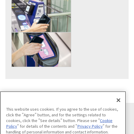
This website uses cookies. If you agree to the use of cookies,
click the "Agree" button, and for the settings related to
cookies, click the "See details" button. Please see "
Cookie
关注我们
Policy
" for details of the contents and "
Privacy Policy
" for the
handling of personal information and contact information.