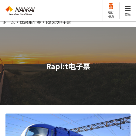
运行
菜单
信息
ホーム
优惠乘车券
Rapi:t电子票
Rapi:t电子票