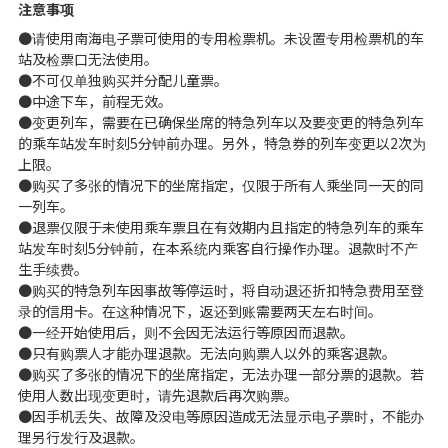
注意事项
●请使用南海电子票可使用的专用检票机。未设置专用检票机的车
站及检票口无法使用。
●不可仅单独购买并分配儿童票。
●中途下车，前程无效。
●变更列车，需要在已确保坐席的特急列车以及要变更的特急列车
的乘车站发车时刻5分钟前办理。另外，特急券的列车变更以2次为
上限。
●购买了多张的情况下的坐席指定，仅限于所有人乘坐同一天的同
一列车。
●退票仅限于未使用乘车票且在有效期内且指定的特急列车的乘车
站发车时刻5分钟前，在本系统内乘客自行操作办理。退款时不产
生手续费。
●购买的特急列车因事故等停运时，将自动退还折扣特急费用至登
录的信用卡。在这种情况下，返还到账需要两天左右时间。
●一经开始使用后，则不会因无法运行等原因而退款。
●只有购票人才能办理退款。无法向购票人以外的乘客退款。
●购买了多张的情况下的坐席指定，无法办理一部分票的退款。若
使用人数出现变更时，请先退款后再次购票。
●因手机丢失、故障及没电等原因造成无法显示电子票时，不能办
理另行发行及退款。