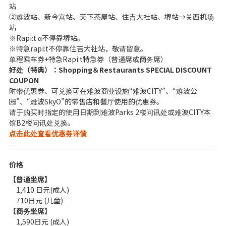
站
②难波站、新今宫站、天下茶屋站、住吉大社站、堺站→关西机场
站
※Rapi:t α不停靠堺站。
※特急rapi:t不停靠住吉大社站，敬请留意。
单程乘车券+特急Rapi:t特急券（普通席或商务席）
好处（特典）：Shopping＆Restaurants SPECIAL DISCOUNT
COUPON
附带优惠券、可兑换可在难波商业设施“难波CITY”、“难波公
园”、“难波SkyO”的零售店和餐厅使用的优惠券。
请于购买时指定的使用日期到难波Parks 2楼问讯处或难波CITY本
馆B2楼问讯处兑换。
点击此处查看优惠券详情
价格
【普通坐席】
1,410 日元(成人)
710日元 (儿童)
【商务坐席】
1,590日元 (成人)