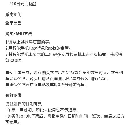
910日元 (儿童)
贩卖期间
全年出售
购买·使用方法
1.请从上述购买页面购买。
2.用智能手机指定特急Rapi:t的坐席。
3.将智能手机上显示的二维码在专用检票机上进行扫描后，搭乘特
急Rapi:t。
●使用乘车券，需在购买本票后指定特急列车的乘车时间、乘车列
车以及坐席。购买后请从页面显示的“票券钱包”进行指定。
●确保坐席要在乘车站发车时刻5分钟前办理。
有效期限
仅限选择的日期有效
! 车票一旦过期，即使未使用也不予退票。
! 购买Rapi:t电子票后，需指定乘车日期和时间、班次、坐席之后方
可使用。