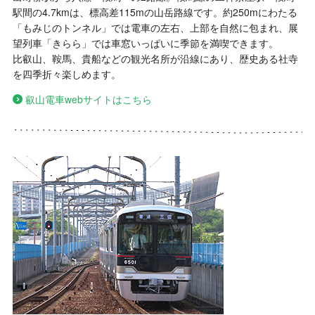
駅間の4.7kmは、標高差115mの山岳路線です。約250mにわたる
「もみじのトンネル」では電車の左右、上部を自然に包まれ、展
望列車「きらら」では車窓いっぱいに季節を満喫できます。
比叡山、鞍馬、貴船などの観光名所が沿線にあり、歴史ある社寺
を四季折々楽しめます。
叡山電車webサイトはこちら