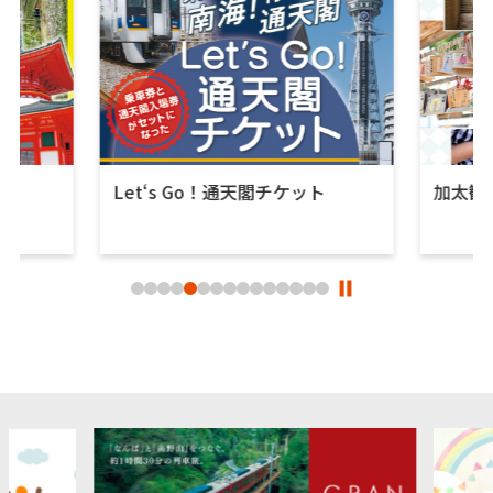
Let‘s Go！通天閣チケット
加太観