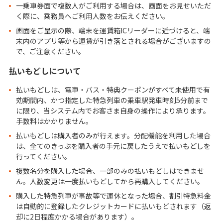
一乗車券面で複数人がご利用する場合は、画面をお見せいただ
く際に、乗務員へご利用人数をお伝えください。
画面をご呈示の際、端末を運賃箱ICリーダーに近づけると、端
末内のアプリ等から運賃が引き落とされる場合がございますの
で、ご注意ください。
払いもどしについて
払いもどしは、電車・バス・特典クーポンがすべて未使用で有
効期間内、かつ指定した特急列車の乗車駅発車時刻5分前まで
に限り、当システム内でお客さま自身の操作により承ります。
手数料はかかりません。
払いもどしは購入者のみが行えます。分配機能を利用した場合
は、全てのきっぷを購入者の手元に戻したうえで払いもどしを
行ってください。
複数名分を購入した場合、一部のみの払いもどしはできませ
ん。人数変更は一度払いもどしてから再購入してください。
購入した特急列車が事故等で運休となった場合、割引特急料金
は自動的に登録したクレジットカードに払いもどされます（返
却に2日程度かかる場合があります）。