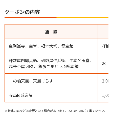
クーポンの内容
施 設
金剛峯寺、金堂、根本大塔、霊宝館
拝観
珠数屋四郎兵衛、珠数屋佳兵衛、中本名玉堂、
お土
高野茶屋 和久、角濱ごまとうふ総本舗
一の橋天風、天風てらす
2,0
寺cafe成慶院
1,0
※特典内容などは変更となる場合があります。あらかじめご了承ください。