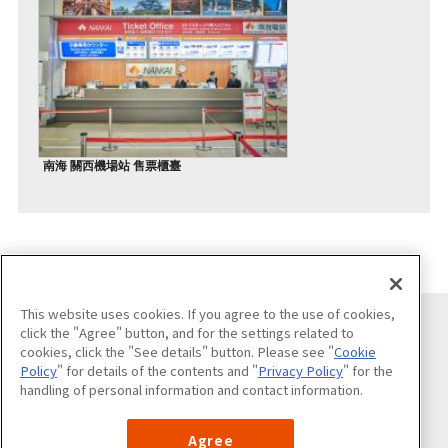
南海 關西機場站 售票櫃臺
This website uses cookies. If you agree to the use of cookies,
click the "Agree" button, and for the settings related to
cookies, click the "See details" button. Please see "
Cookie
請追蹤
Policy
" for details of the contents and "
Privacy Policy
" for the
handling of personal information and contact information.
Agree