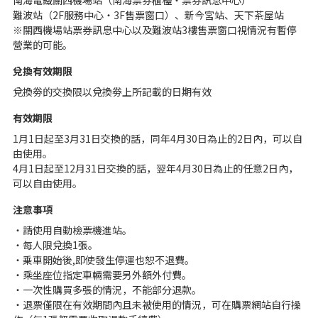
南海電鐵關西機場站（南海票券櫃檯・票券訊息中心）
難波站（2F服務中心・3F售票窗口）、新今宮站、天下茶屋站
※關西機場站票券訊息中心以及難波站3樓售票窗口視情況有暫停
營業的可能。
兌換有效期限
兌換劵的交換限以兌換劵上所記載的日期有效
有效期限
1月1日起至3月31日交換的話，同年4月30日為止的2日內，可以自
由使用。
4月1日起至12月31日交換的話，翌年4月30日為止的任意2日內，
可以自由使用。
注意事項
・請使用自動檢票機進站。
・每人限兌換1張。
・乗車開始後,即使發生停運也恕不退費。
・乘坐座位指定車輛需要另外額外付費。
・一次性購買多張的情況，不能部分退款。
・退票僅限在有效期間內且未被使用的情況，可在購票網站自行操