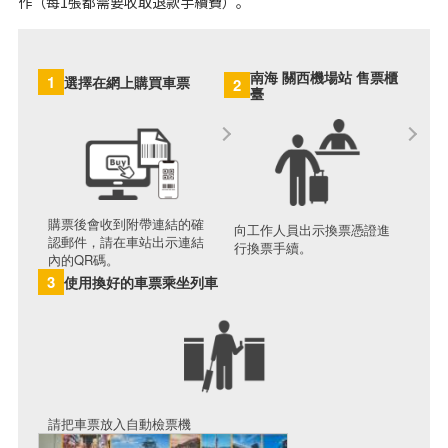
作（每1張都需要收取退款手續費）。
南海 關西機場站 售票櫃
1
選擇在網上購買車票
2
臺
購票後會收到附帶連結的確
向工作人員出示換票憑證進
認郵件，請在車站出示連結
行換票手續。
內的QR碼。
3
使用換好的車票乘坐列車
請把車票放入自動檢票機