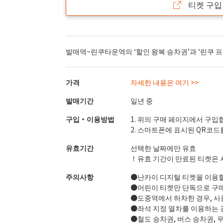
티켓 구입
발매역~린쿠타운역의 ‘할인 왕복 승차권’과 ‘린쿠 프
가격
자세한 내용은 여기 >>
발매기간
일년 중
구입・이용방법
1. 위의 구매 페이지에서 구입
2. 스마트폰에 표시된 QR코드
유효기간
선택한 날짜에만 유효
！유효 기간이 만료된 티켓은 
주의사항
●난카이 디지털 티켓을 이용할
●어린이 티켓만 단독으로 구매
●도중역에서 하차한 경우, 사
●좌석 지정 열차를 이용하는 
●철도 승차권, 버스 승차권,