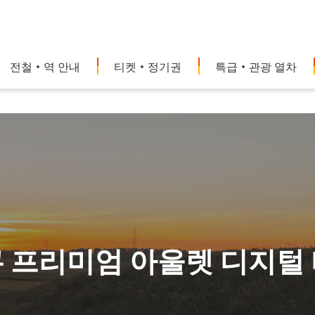
전철・역 안내
티켓・정기권
특급・관광 열차
 프리미엄 아울렛 디지털