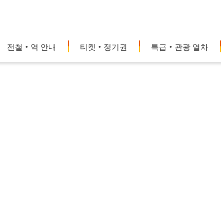
전철・역 안내
티켓・정기권
특급・관광 열차