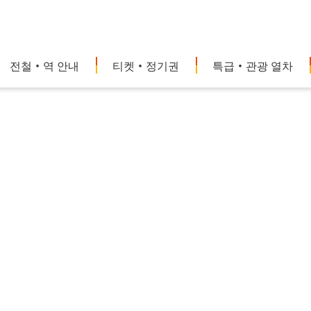
전철・역 안내
티켓・정기권
특급・관광 열차