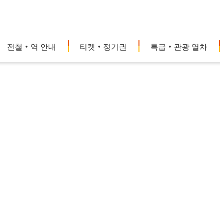
전철・역 안내
티켓・정기권
특급・관광 열차