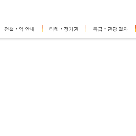
전철・역 안내
티켓・정기권
특급・관광 열차